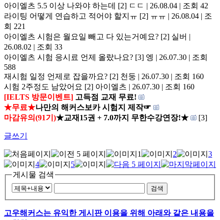
아이엘츠 5.5 이상 나와야 하는데
[2]
ㄷㄷ | 26.08.04 | 조회 42
라이팅 어떻게 연습하고 적어야 할지ㅠ
[2]
ㅠㅠ | 26.08.04 | 조
회 221
아이엘츠 시험은 월요일 빼고 다 있는거예요?
[2]
실버 |
26.08.02 | 조회 33
아이엘츠 시험 응시료 언제 올랐나요?
[3]
엥 | 26.07.30 | 조회
588
재시험 일정 언제로 잡을까요?
[2]
천둥 | 26.07.30 | 조회 160
시험 2주정도 남았어요
[2]
아이엘츠 | 26.07.30 | 조회 160
[IELTS 방문이벤트]
고득점 교재 무료!
★무료★
나만의 해커스보카 시험지 제작☞
마감유의(91기)
★교재15권 + 7.0까지 무한수강연장!★
[3]
글쓰기
1
2
3
4
5
게시물 검색
검색
고우해커스는 유익한 게시판 이용을 위해 아래와 같은 내용을