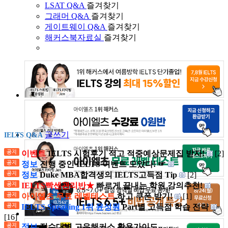
LSAT Q&A
즐겨찾기
그래머 Q&A
즐겨찾기
게이트웨이 Q&A
즐겨찾기
해커스북자료실
즐겨찾기
글쓰기
IELTS Q&A
이벤트
IELTS 시험후기 적고 적중예상문제집 받자!
[2]
정보
진행 중인 IELTS 이벤트 모았다! ☞
정보
Duke MBA합격생의 IELTS고득점 Tip
[2]
IELTS빡센관리반★
빠르게 끝내는 학원 강의추천!
아이엘츠 무료 레벨테스트
하고 쿠폰 받기!
[1]
IELTS Speaking 1위 윤성원
Part별 고득점 학습 전략
[16]
정보
점수대별 고우해커스 활용가이드