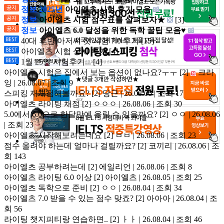
정보 2025년
아이엘츠 시험 후기 모음
정보
아이엘츠 시험 점수표를 살펴보자★
[3]
정보
아이엘츠 6.0 달성을 위한 독학 꿀팁 모음♥
40대 후반 아저씨 첫 시험 7.0 후기
[15]
아이엘츠 시험 상세 후기
[4]
1월 25일 시험후기...
[4]
아이엘츠 시험은 집에서 보는 옵션이 없나요?ㅜㅜ
[2]
크라
잉 | 26.08.07 | 조회 9
스피킹 재채점해볼까요?
[2]
당근 | 26.08.06 | 조회 17
아이엘츠 라이팅 채점
[2]
ㅇㅇㅇ | 26.08.06 | 조회 30
5.0에서 6.0으로 한달만에 올릴 수 있을까요?
[2]
ㅇㅇ | 26.08.06
| 조회 23
아이엘츠 시작해보려는데요
[2]
ㅂㅂ | 26.08.06 | 조회 23
점수 올려야 하는데 얼마나 걸릴까요?
[2]
코끼리 | 26.08.06 | 조
회 143
아이엘츠 공부하려는데
[2]
에일리언 | 26.08.06 | 조회 8
아이엘츠 라이팅 6.0 이상
[2]
아이엘츠 | 26.08.05 | 조회 25
아이엘츠 독학으로 준비
[2]
ㅇㅇ | 26.08.04 | 조회 34
아이엘츠 7.0 받을 수 있는 점수 맞죠?
[2]
아아아 | 26.08.04 | 조
회 56
라이팅 챗지피티랑 연습하면..
[2]
ㅏㅏ | 26.08.04 | 조회 46